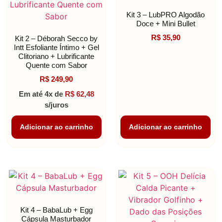
Kit 3 – LubPRO Algodão
Doce + Mini Bullet
R$
35,90
Kit 2 – Déborah Secco by
Intt Esfoliante Íntimo + Gel
Clitoriano + Lubrificante
Quente com Sabor
R$
249,90
Em até 4x de
R$
62,48
s/juros
Adicionar ao carrinho
Adicionar ao carrinho
Kit 4 – BabaLub + Egg
Cápsula Masturbador