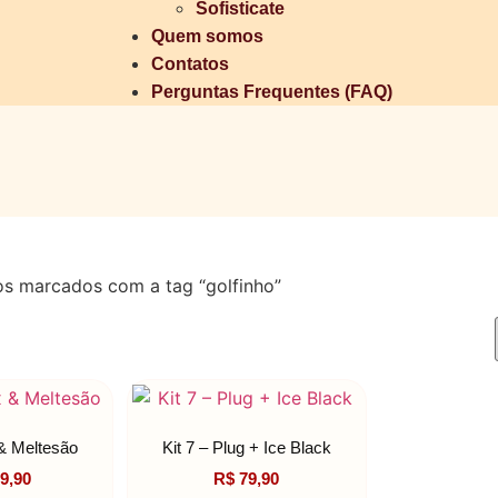
Sofisticate
Quem somos
Contatos
Perguntas Frequentes (FAQ)
os marcados com a tag “golfinho”
 & Meltesão
Kit 7 – Plug + Ice Black
9,90
R$
79,90