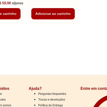
$
59,98
s/juros
o carrinho
Adicionar ao carrinho
pidos
Ajuda?
Entre em cont
e
Perguntas frequentes
utos
Trocas e devoluções
m somos
Política de Entrega